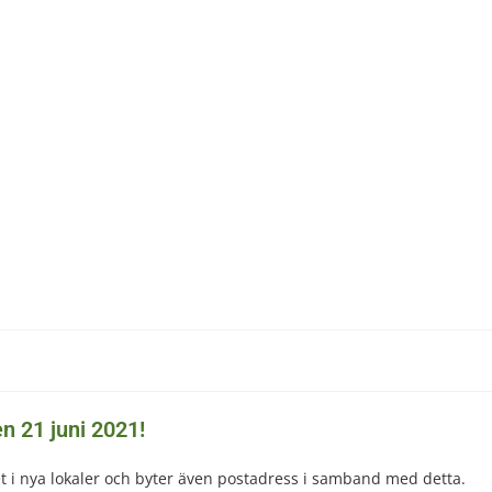
Verksamhet
Våra produkter
Miljö & Kvalitet
Aktu
n 21 juni 2021!
t i nya lokaler och byter även postadress i samband med detta.