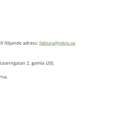
ill följande adress:
faktura@rebio.se
aserngatan 2, gamla I20).
rna.